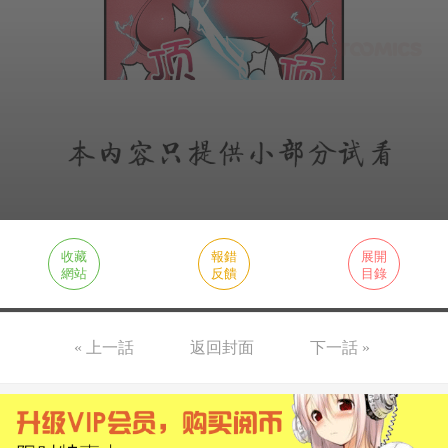
收藏
報錯
展開
網站
反饋
目錄
« 上一話
返回封面
下一話 »