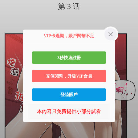
第 3 话
VIP卡過期，賬戶閱幣不足
3秒快速註冊
充值閱幣，升級VIP會員
登陸賬戶
本內容只免費提供小部分試看