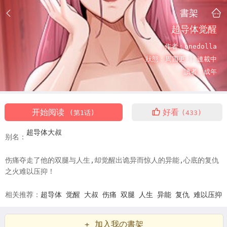
書架
超导体觉醒
作者：
onedolla
狀態：
周四更 |
連載中
讀者：
成年
开始阅读
好看
(第1话)
(433)
超导体大叔
别名：
伤痛夺走了他的双腿与人生,却觉醒出诡异而惊人的异能,心底的复仇
之火难以压抑！
相关推荐：
超导体
觉醒
大叔
伤痛
双腿
人生
异能
复仇
难以压抑
+ 加入我の書架