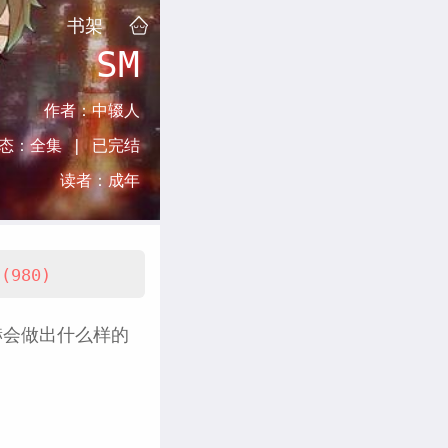
书架
SM
作者：
中辍人
态：
全集 |
已完结
读者：
成年
(980)
赫会做出什么样的