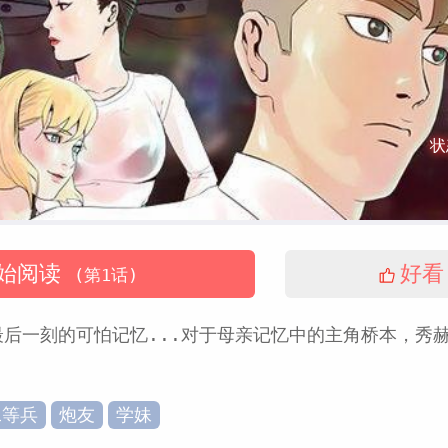
状
始阅读
好看
(第1话)
后一刻的可怕记忆...对于母亲记忆中的主角桥本，秀
二等兵
炮友
学妹