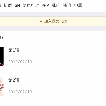
罚
折磨
SM
复仇行动
多P
乱伦
强迫
犯罪
+ 加入我の书架
0)
第1话
2019/02/19
第2话
2019/02/19