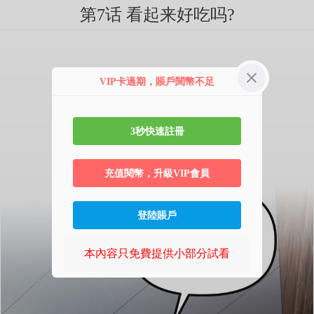
第7话 看起来好吃吗?
VIP卡過期，賬戶閱幣不足
3秒快速註冊
充值閱幣，升級VIP會員
登陸賬戶
本內容只免費提供小部分試看